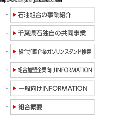
http://www.sekiyu.or.jp/ss30/ss02.html