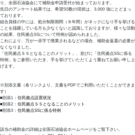
り、全国石油協会にて補助金申請受付が始まっております。
先日のアンケート結果では、希望SS数の現状は、3,000 強にとどまっ
ております。
組合員様の中には、処分制限期間（８年間）がネックになり手を挙げる
ことを躊躇している方も少なくないと認識しておりますが、様々な活動
の結果、住民拠点SSについて特例が認められました。
これにより、万が一赤字で廃業されるなどの場合、補助金返還の必要が
なくなりました。
「住民拠点ＳＳとなることのメリット」、並びに「住民拠点SSに係る
特例」をご参照いただき、手を挙げていただくよう重ねてお願い申し上
げます。
※別添文書（各リンクより、文書をPDFでご利用いただくことができま
す）
■別添1：
住民拠点設置状況
■別添2：
住民拠点ＳＳとなることのメリット
■別添3：
住民拠点SSに係る特例
該当の補助金の詳細は全国石油協会ホームページをご覧下さい。