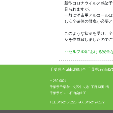
新型コロナウイルス感染予
見られますが、
一般に消毒用アルコールは
し安全確保の徹底が必要と
このような状況を受け、全
シを作成致しましたのでご
～セルフSSにおける安全な
千葉県石油協同組合
千葉県石油商
〒260-0024
千葉県千葉市中央区中央港1丁目13番1号
千葉県ガス・石油会館2F
TEL.043-246-5225
FAX.043-242-0172