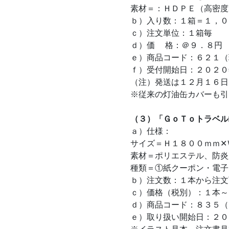
素材＝：ＨＤＰＥ（高密度
ｂ）入り数：１箱＝１，
ｃ）注文単位：１箱毎
ｄ）価 格：＠９．８円
ｅ）商品コード：６２１（
ｆ）受付開始日：２０２０
（注）発送は１２月１６日
※従来の灯油缶カバーも引
（３）「ＧｏＴｏトラベル
ａ）仕様：
サイズ＝Ｈ１８００ｍｍ✕
素材＝ポリエステル、防炎
種類＝①紙クーポン・電子
ｂ）注文数：１本から注文
ｃ）価格（税別）：１本～
ｄ）商品コード：８３５（
ｅ）取り扱い開始日：２０