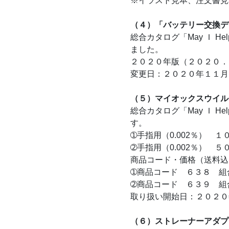
※イラスト見本、注文書見
（４）「バッテリー交換デ
総合カタログ「May Ｉ 
ました。
２０２０年版（２０２０．
変更日：２０２０年１１月
（５）マイオックスウイル
総合カタログ「May Ｉ 
す。
➀手指用（0.002％
➁手指用（0.002％） 
商品コード・価格（送料込
➀商品コード ６３８ 組
➁商品コード ６３９ 組
取り扱い開始日：２０２０
（６）ストレーナーアダプ