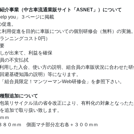
紹介事業（中古車流通業販サイト「ASNET」）について
elp you」３ページに掲載
の促進。
けに利用促進を目的に車販についての個別研修会（無料）の実施
ランニングコスト0円）
要
しが出来て、利益を確保
員の不安払拭
mを利用した入会、使い方の説明、組合員の車販状況に合わせた
回避基礎知識の説明）等になります。
「組合員限定！マンツーマンWeb研修会」を参照下さい。
種類追加について
包装リサイクル法の省令改正により、有料化の対象となったた
を追加で取り扱い致します。
ｍｍ
３８０ｍｍ 側面マチ部分左右各＋３００ｍｍ