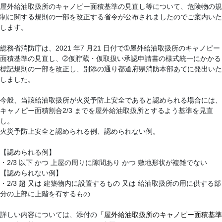
屋外給油取扱所のキャノピー面積基準の見直し等について、危険物の規
制に関する規則の一部を改正する省令が公布されましたのでご案内いた
します。
総務省消防庁は、2021 年7 月21 日付で➀屋外給油取扱所のキャノピー
面積基準の見直し、➁仮貯蔵・仮取扱い承認申請書の様式統一にかかる
標記規則の一部を改正し、別添の通り都道府県消防本部あてに発出いた
しました。
今般、当該給油取扱所が火災予防上安全であると認められる場合には、
キャノピー面積割合2/3 までを屋外給油取扱所とするよう基準を見直
し。
火災予防上安全と認められる例、認められない例。
【認められる例】
・2/3 以下 かつ 上屋の周りに隙間あり かつ 敷地形状が複雑でない
【認められない例】
・2/3 超 又は 建築物内に設置するもの 又は 給油取扱所の用に供する部
分の上部に上階を有するもの
詳しい内容については、添付の
「屋外給油取扱所のキャノピー面積基準