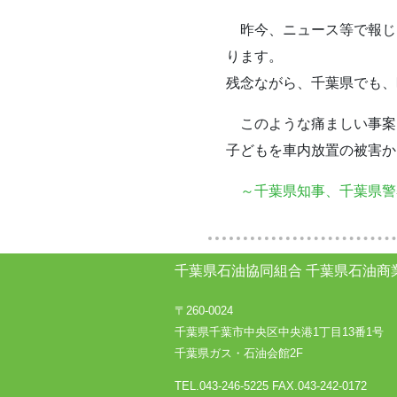
昨今、ニュース等で報じ
ります。
残念ながら、千葉県でも、
このような痛ましい事案
子どもを車内放置の被害か
～千葉県知事、千葉県
千葉県石油協同組合
千葉県石油商
〒260-0024
千葉県千葉市中央区中央港1丁目13番1号
千葉県ガス・石油会館2F
TEL.043-246-5225
FAX.043-242-0172