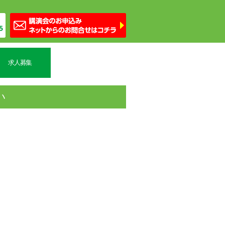
求人募集
い