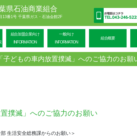
葉県石油商業組合
丁目13番1号 千葉県ガス・石油会館2F
組合加盟企業向け
一般向け
組合概要
索
INFORMATION
INFORMATION
「子どもの車内放置撲滅」へのご協力のお願
放置撲滅」へのご協力のお願い
全部 生活安全総務課からのお願い＞