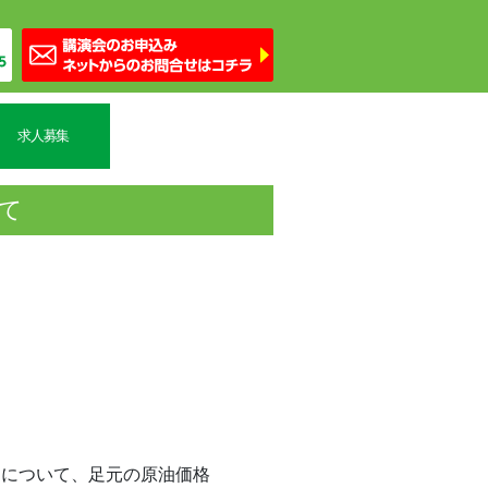
求人募集
て
」について、足元の原油価格