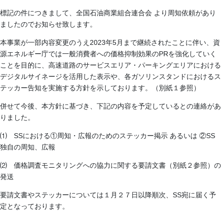
標記の件につきまして、全国石油商業組合連合会 より周知依頼があり
ましたのでお知らせ致します。
本事業が一部内容変更のうえ2023年5月まで継続されたことに伴い、資
源エネルギー庁では一般消費者への価格抑制効果のPRを強化していく
ことを目的に、高速道路のサービスエリア・パーキングエリアにおける
デジタルサイネージを活用した表示や、各ガソリンスタンドにおけるス
テッカー告知を実施する方針を示しております。（別紙１参照）
併せて今後、本方針に基づき、下記の内容を予定しているとの連絡があ
りました。
⑴ SSにおける①周知・広報のためのステッカー掲示 あるいは ②SS
独自の周知、広報
⑵ 価格調査モニタリングへの協力に関する要請文書（別紙２参照）の
発送
要請文書やステッカーについては１月２７日以降順次、SS宛に届く予
定となっております。