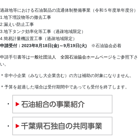
過疎地等における石油製品の流通体制整備事業（令和５年度単年度分）
1.地下埋設物等の撤去工事
2.漏えい防止工事
3.地下タンク効率化等工事（過疎地域限定）
4.簡易計量機設置工事（過疎地域限定）
申請受付：2023年8月18日(金)～9月19日(火)
※石油協会必着
申請手引書等は
一般社団法人 全国石油協会ホームページ
をご参照下さ
い。
＊非中小企業（みなし大企業含む）の方は補助の対象になりません。
＊予算を超過した場合は受付期間中であっても受付を終了します。