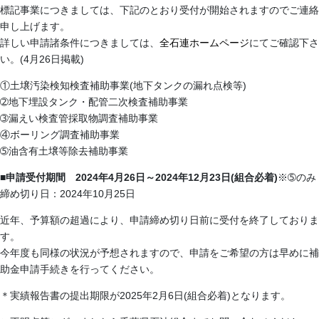
標記事業につきましては、下記のとおり受付が開始されますのでご連絡
申し上げます。
詳しい申請諸条件につきましては、
全石連ホームページ
にてご確認下さ
い。(4月26日掲載)
①土壌汚染検知検査補助事業(地下タンクの漏れ点検等)
➁地下埋設タンク・配管二次検査補助事業
➂漏えい検査管採取物調査補助事業
④ボーリング調査補助事業
➄油含有土壌等除去補助事業
■申請受付期間
2024年4月26日～2024年12月23日(組合必着)
※➄のみ
締め切り日：2024年10月25日
近年、予算額の超過により、申請締め切り日前に受付を終了しておりま
す。
今年度も同様の状況が予想されますので、申請をご希望の方は早めに補
助金申請手続きを行ってください。
＊実績報告書の提出期限が2025年2月6日(組合必着)となります。