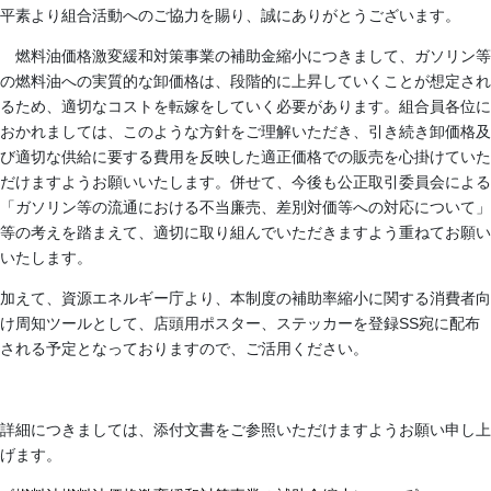
平素より組合活動へのご協力を賜り、誠にありがとうございます。
燃料油価格激変緩和対策事業の補助金縮小につきまして、ガソリン等
の燃料油への実質的な卸価格は、段階的に上昇していくことが想定され
るため、適切なコストを転嫁をしていく必要があります。組合員各位に
おかれましては、このような方針をご理解いただき、引き続き卸価格及
び適切な供給に要する費用を反映した適正価格での販売を心掛けていた
だけますようお願いいたします。併せて、今後も公正取引委員会による
「ガソリン等の流通における不当廉売、差別対価等への対応について」
等の考えを踏まえて、適切に取り組んでいただきますよう重ねてお願い
いたします。
加えて、資源エネルギー庁より、本制度の補助率縮小に関する消費者向
け周知ツールとして、店頭用ポスター、ステッカーを登録SS宛に配布
される予定となっておりますので、ご活用ください。
詳細につきましては、添付文書をご参照いただけますようお願い申し上
げます。