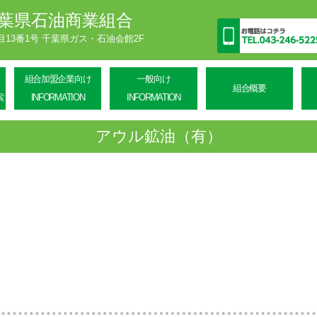
葉県石油商業組合
丁目13番1号 千葉県ガス・石油会館2F
組合加盟企業向け
一般向け
組合概要
索
INFORMATION
INFORMATION
アウル鉱油（有）
）