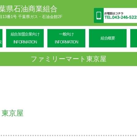
葉県石油商業組合
丁目13番1号 千葉県ガス・石油会館2F
組合加盟企業向け
一般向け
組合概要
索
INFORMATION
INFORMATION
ファミリーマート東京屋
ト東京屋