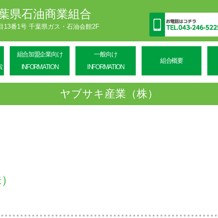
葉県石油商業組合
丁目13番1号 千葉県ガス・石油会館2F
組合加盟企業向け
一般向け
組合概要
索
INFORMATION
INFORMATION
ヤブサキ産業（株）
株）