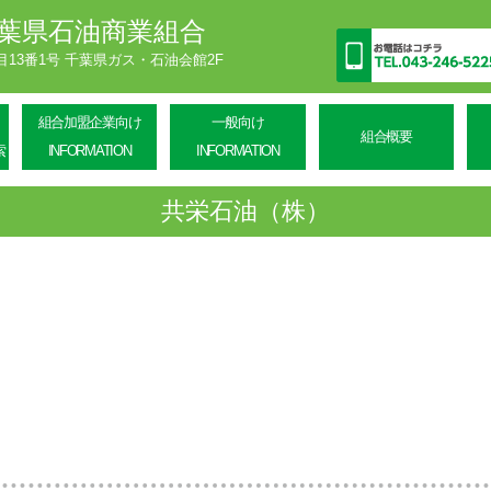
葉県石油商業組合
丁目13番1号 千葉県ガス・石油会館2F
組合加盟企業向け
一般向け
組合概要
索
INFORMATION
INFORMATION
共栄石油（株）