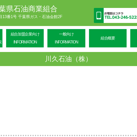
葉県石油商業組合
丁目13番1号 千葉県ガス・石油会館2F
組合加盟企業向け
一般向け
組合概要
索
INFORMATION
INFORMATION
川久石油（株）