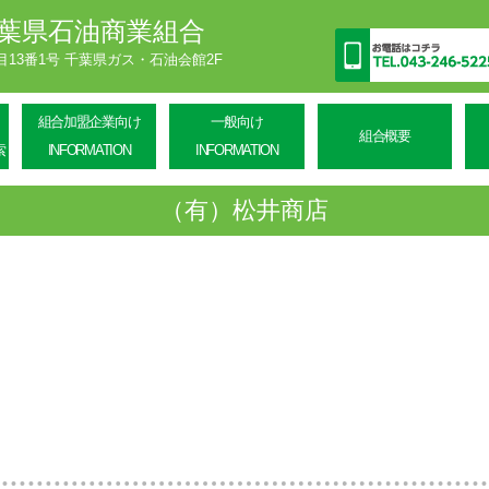
葉県石油商業組合
丁目13番1号 千葉県ガス・石油会館2F
組合加盟企業向け
一般向け
組合概要
索
INFORMATION
INFORMATION
（有）松井商店