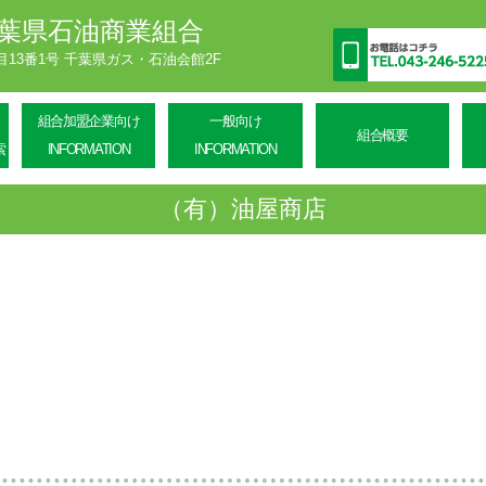
葉県石油商業組合
丁目13番1号 千葉県ガス・石油会館2F
組合加盟企業向け
一般向け
組合概要
索
INFORMATION
INFORMATION
（有）油屋商店