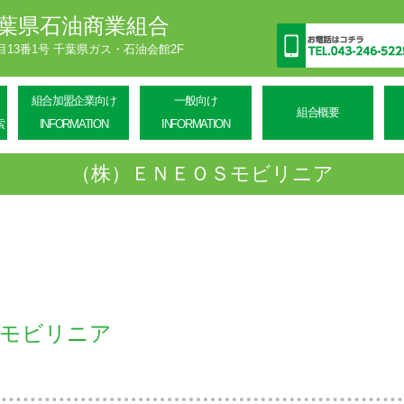
葉県石油商業組合
丁目13番1号 千葉県ガス・石油会館2F
組合加盟企業向け
一般向け
組合概要
索
INFORMATION
INFORMATION
（株）ＥＮＥＯＳモビリニア
Ｓモビリニア