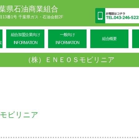
葉県石油商業組合
丁目13番1号 千葉県ガス・石油会館2F
組合加盟企業向け
一般向け
組合概要
索
INFORMATION
INFORMATION
（株）ＥＮＥＯＳモビリニア
Ｓモビリニア